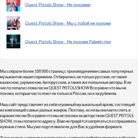
Quest Pistols Show - Не похожие
Quest Pistols Show - Мы с тобой не похожи
Quest Pistols Show - Не похожи Palagin rmx
Мы собрали более 100 000 страниц с произведениями самых популярных
музыкантов нашего времени. Отбирались не только русские, но также
казахские, украинские, белорусские, а также англоязычные авторы. В их
число попали слова песни QUEST PISTOLS SHOW Все равно что мы не
похожи, которые часто поют не только в России, но и за рубежом.
Наш сайт представляет из себя огромный музыкальный архив, состоящий
из композиций самых разных жанров. Поэтому, если вы желаете спеть в
караоке песню Все равно что мы не похожи за авторством QUEST PISTOLS
SHOW, то вы попали по адресу. Вам не придётся напрягаться и спрашивать
нужные стихи. Мы уже подготовили их для Вас в удобном формате.
Даже если вы новичок в интернете вы запросто поймёте правила действия,