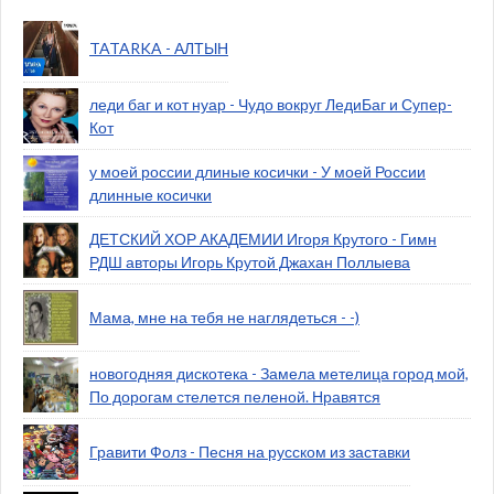
TATARKA - АЛТЫН
леди баг и кот нуар - Чудо вокруг ЛедиБаг и Супер-
Кот
у моей россии длиные косички - У моей России
длинные косички
ДЕТСКИЙ ХОР АКАДЕМИИ Игоря Крутого - Гимн
РДШ авторы Игорь Крутой Джахан Поллыева
Мама, мне на тебя не наглядеться - -)
новогодняя дискотека - Замела метелица город мой,
По дорогам стелется пеленой. Нравятся
Гравити Фолз - Песня на русском из заставки