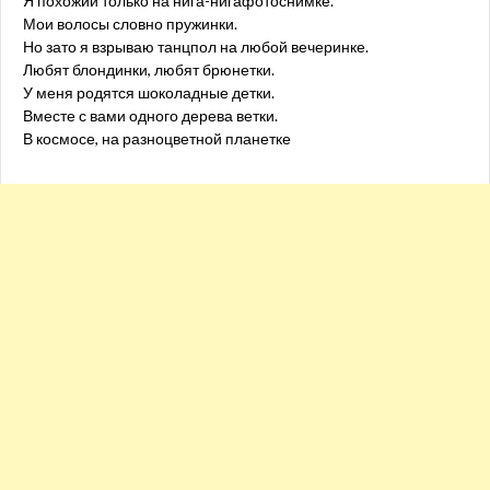
Я похожий только на нига-нигафотоснимке.
Мои волосы словно пружинки.
Но зато я взрываю танцпол на любой вечеринке.
Любят блондинки, любят брюнетки.
У меня родятся шоколадные детки.
Вместе с вами одного дерева ветки.
В космосе, на разноцветной планетке