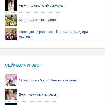
Айгул Чалова - Суйуу арманы
Мирбек Атабеков - Долон
школа двери распохни - Школа, школа, двери
распахни
СЕЙЧАС ЧИТАЮТ
Quest Pistols Show - Непохожие минус
Берники - Мамины слезы