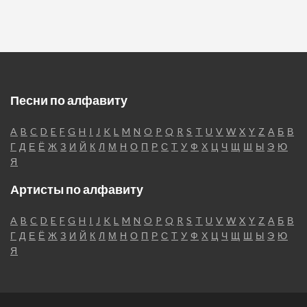
Песни по алфавиту
A
B
C
D
E
F
G
H
I
J
K
L
M
N
O
P
Q
R
S
T
U
V
W
X
Y
Z
А
Б
В
Г
Д
Е
Ё
Ж
З
И
Й
К
Л
М
Н
О
П
Р
С
Т
У
Ф
Х
Ц
Ч
Щ
Ш
Ы
Э
Ю
Я
Артисты по алфавиту
A
B
C
D
E
F
G
H
I
J
K
L
M
N
O
P
Q
R
S
T
U
V
W
X
Y
Z
А
Б
В
Г
Д
Е
Ё
Ж
З
И
Й
К
Л
М
Н
О
П
Р
С
Т
У
Ф
Х
Ц
Ч
Щ
Ш
Ы
Э
Ю
Я