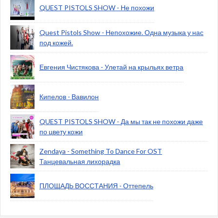
QUEST PISTOLS SHOW - Не похожи
Quest Pistols Show - Непохожие. Одна музыка у нас
под кожей.
Евгения Чистякова - Улетай на крыльях ветра
Кипелов - Вавилон
QUEST PISTOLS SHOW - Да мы так не похожи даже
по цвету кожи
Zendaya - Something To Dance For OST
Танцевальная лихорадка
ПЛОЩАДЬ ВОССТАНИЯ - Оттепель