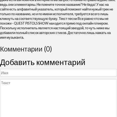
ведь они элементарны. Не помните точное название? Не беда! У нас на
сайте есть алфавитный указатель, который поможет найти нужый трек не
только по названию, но и по имени исполнителя, требуется всего лишь
кликнуть на соответствующую букву. Текст песни Все равно что мы не
похожи - QUEST PISTOLS SHOW находится прямо под онлайн плеером.
Поскольку исполнитель является настоящий звездой, то чуть ниже мы
добавили полный список авторских стихов. Достаточно лишь нажать на
имя музыканта.
Комментарии (0)
Добавить комментарий