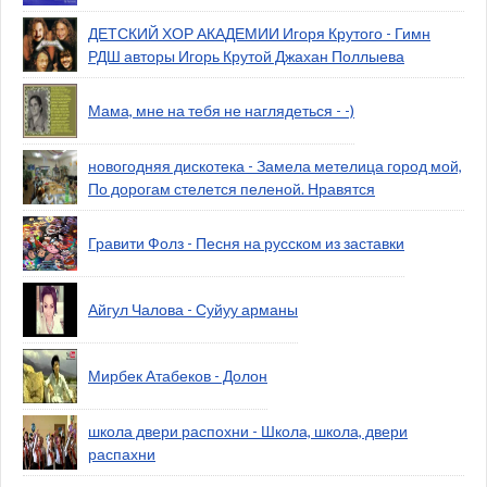
ДЕТСКИЙ ХОР АКАДЕМИИ Игоря Крутого - Гимн
РДШ авторы Игорь Крутой Джахан Поллыева
Мама, мне на тебя не наглядеться - -)
новогодняя дискотека - Замела метелица город мой,
По дорогам стелется пеленой. Нравятся
Гравити Фолз - Песня на русском из заставки
Айгул Чалова - Суйуу арманы
Мирбек Атабеков - Долон
школа двери распохни - Школа, школа, двери
распахни