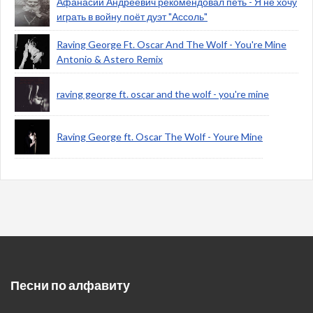
Афанасий Андреевич рекомендовал петь - Я не хочу
играть в войну поёт дуэт "Ассоль"
Raving George Ft. Oscar And The Wolf - You're Mine
Antonio & Astero Remix
raving george ft. oscar and the wolf - you're mine
Raving George ft. Oscar The Wolf - Youre Mine
Песни по алфавиту