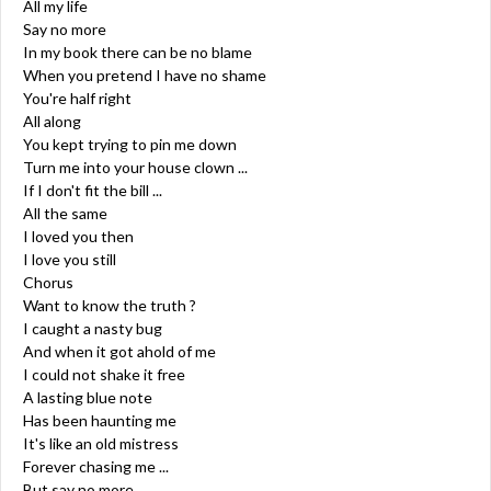
All my life
Say no more
In my book there can be no blame
When you pretend I have no shame
You're half right
All along
You kept trying to pin me down
Turn me into your house clown ...
If I don't fit the bill ...
All the same
I loved you then
I love you still
Chorus
Want to know the truth ?
I caught a nasty bug
And when it got ahold of me
I could not shake it free
A lasting blue note
Has been haunting me
It's like an old mistress
Forever chasing me ...
But say no more