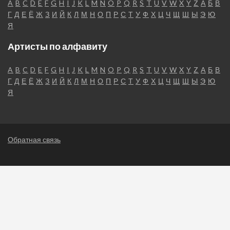
A
B
C
D
E
F
G
H
I
J
K
L
M
N
O
P
Q
R
S
T
U
V
W
X
Y
Z
А
Б
В
Г
Д
Е
Ё
Ж
З
И
Й
К
Л
М
Н
О
П
Р
С
Т
У
Ф
Х
Ц
Ч
Щ
Ш
Ы
Э
Ю
Я
Артисты по алфавиту
A
B
C
D
E
F
G
H
I
J
K
L
M
N
O
P
Q
R
S
T
U
V
W
X
Y
Z
А
Б
В
Г
Д
Е
Ё
Ж
З
И
Й
К
Л
М
Н
О
П
Р
С
Т
У
Ф
Х
Ц
Ч
Щ
Ш
Ы
Э
Ю
Я
Обратная связь