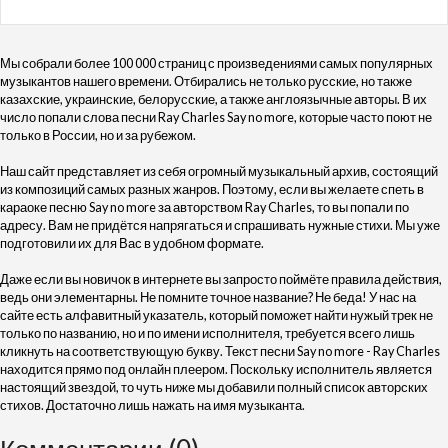
Мы собрали более 100 000 страниц с произведениями самых популярных
музыкантов нашего времени. Отбирались не только русские, но также
казахские, украинские, белорусские, а также англоязычные авторы. В их
число попали слова песни Ray Charles Say no more, которые часто поют не
только в России, но и за рубежом.
Наш сайт представляет из себя огромный музыкальный архив, состоящий
из композиций самых разных жанров. Поэтому, если вы желаете спеть в
караоке песню Say no more за авторством Ray Charles, то вы попали по
адресу. Вам не придётся напрягаться и спрашивать нужные стихи. Мы уже
подготовили их для Вас в удобном формате.
Даже если вы новичок в интернете вы запросто поймёте правила действия,
ведь они элементарны. Не помните точное название? Не беда! У нас на
сайте есть алфавитный указатель, который поможет найти нужый трек не
только по названию, но и по имени исполнителя, требуется всего лишь
кликнуть на соответствующую букву. Текст песни Say no more - Ray Charles
находится прямо под онлайн плеером. Поскольку исполнитель является
настоящий звездой, то чуть ниже мы добавили полный список авторских
стихов. Достаточно лишь нажать на имя музыканта.