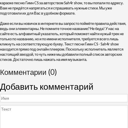
караоке песню Гимн CS за авторством Sah4r show, то вы попали по адресу.
Вам не придётся напрягаться и спрашивать нужные стихи. Мы уже
подготовили их для Вас в удобном формате.
Даже если вы новичок в интернете вы запросто поймёте правила действия,
ведь они элементарны. Не помните точное название? Не беда! У нас на
сайте есть алфавитный указатель, который поможет найти нужый трек не
только по названию, но и по имени исполнителя, требуется всего лишь
кликнуть на соответствующую букву. Текст песни Гимн CS - Sah4r show
находится прямо под онлайн плеером. Поскольку исполнитель является
настоящий звездой, то чуть ниже мы добавили полный список авторских
стихов. Достаточно лишь нажать на имя музыканта.
Комментарии (0)
Добавить комментарий