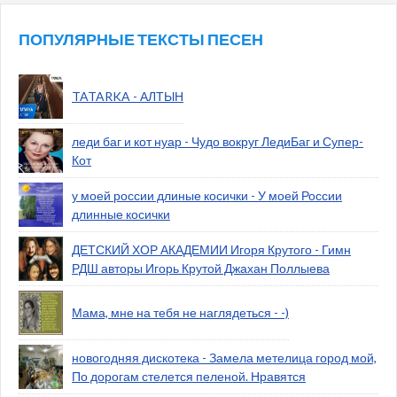
ПОПУЛЯРНЫЕ ТЕКСТЫ ПЕСЕН
TATARKA - АЛТЫН
леди баг и кот нуар - Чудо вокруг ЛедиБаг и Супер-
Кот
у моей россии длиные косички - У моей России
длинные косички
ДЕТСКИЙ ХОР АКАДЕМИИ Игоря Крутого - Гимн
РДШ авторы Игорь Крутой Джахан Поллыева
Мама, мне на тебя не наглядеться - -)
новогодняя дискотека - Замела метелица город мой,
По дорогам стелется пеленой. Нравятся