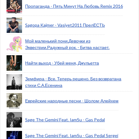
Пропаганда - Пять Минут На Любовь Remix 2016
Sagopa Kajmer - Vasiyet2011 ПрелЕСТЬ
Мой маленький пони.Девочки из
Эквестрии.Радужный рок. - Битва настает.
Найти выход - Убей меня, Джульетта
Земфира - Все. Теперь решено. Без возвратана
стихи С.А.Есенина
Еврейские народные песни - Шолом-Алейхем
Sage The Gemini Feat. IamSu - Gas Pedal
Sage The Gemini Feat. IamSu - Gas Pedal Sergei