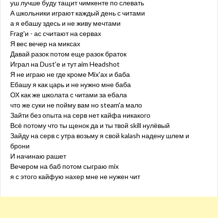
уш лучше буду тащит чимкенте по слевать
А школьники играют каждый день с читами
а я ебашу здесь и не живу мечтами
Frag'и - ас считают на сервах
Я вес вечер на миксах
Давай разок потом еще разок браток
Играл на Dust'е и тут aim Headshot
Я не играю не где кроме Mix'ах и баба
Ебашу я как царь и не нужно мне баба
ОХ как же школата с читами за ебала
что же суки не пойму вам но steam'а мало
Зайти без опыта на серв нет кайфа никакого
Всё потому что ты щенок да и ты твой skill нулёвый
Зайду на серв с утра возьму я свой kalash надену шлем и
брони
И начинаю рашет
Вечером на баб потом сыграю mix
я с этого кайфую нахер мне не нужен чит