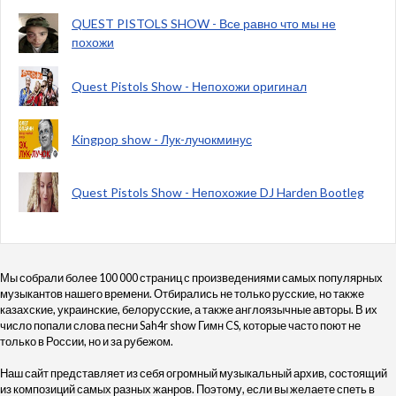
QUEST PISTOLS SHOW - Все равно что мы не
похожи
Quest Pistols Show - Непохожи оригинал
Kingpop show - Лук-лучокминус
Quest Pistols Show - Непохожие DJ Harden Bootleg
Мы собрали более 100 000 страниц с произведениями самых популярных
музыкантов нашего времени. Отбирались не только русские, но также
казахские, украинские, белорусские, а также англоязычные авторы. В их
число попали слова песни Sah4r show Гимн CS, которые часто поют не
только в России, но и за рубежом.
Наш сайт представляет из себя огромный музыкальный архив, состоящий
из композиций самых разных жанров. Поэтому, если вы желаете спеть в