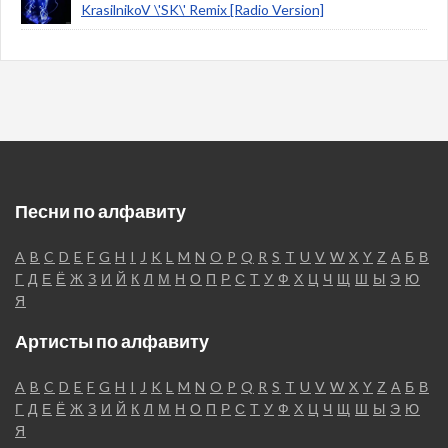
KrasilnikoV \'SK\' Remix [Radio Version]
Песни по алфавиту
A
B
C
D
E
F
G
H
I
J
K
L
M
N
O
P
Q
R
S
T
U
V
W
X
Y
Z
А
Б
В
Г
Д
Е
Ё
Ж
З
И
Й
К
Л
М
Н
О
П
Р
С
Т
У
Ф
Х
Ц
Ч
Щ
Ш
Ы
Э
Ю
Я
Артисты по алфавиту
A
B
C
D
E
F
G
H
I
J
K
L
M
N
O
P
Q
R
S
T
U
V
W
X
Y
Z
А
Б
В
Г
Д
Е
Ё
Ж
З
И
Й
К
Л
М
Н
О
П
Р
С
Т
У
Ф
Х
Ц
Ч
Щ
Ш
Ы
Э
Ю
Я