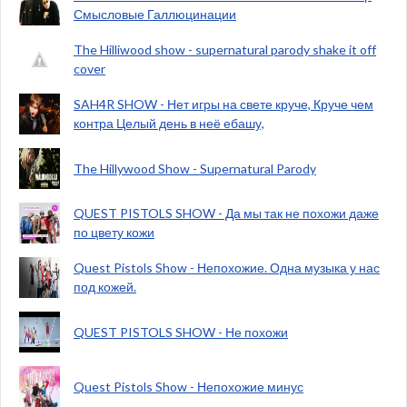
Смысловые Галлюцинации
The Hilliwood show - supernatural parody shake it off
cover
SAH4R SHOW - Нет игры на свете круче, Круче чем
контра Целый день в неё ебашу,
The Hillywood Show - Supernatural Parody
QUEST PISTOLS SHOW - Да мы так не похожи даже
по цвету кожи
Quest Pistols Show - Непохожие. Одна музыка у нас
под кожей.
QUEST PISTOLS SHOW - Не похожи
Quest Pistols Show - Непохожие минус