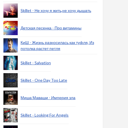
Skillet - Не хочу я жить,не хочу дышать
Детская песенка - Про витамины
КиШ - Жизнь разносилась как туфля, Из
потолка растет петля
Skillet - Salvation
Skillet - One Day Too Late
Миша Маваши - Империя зла
Skillet - Looking For Angels