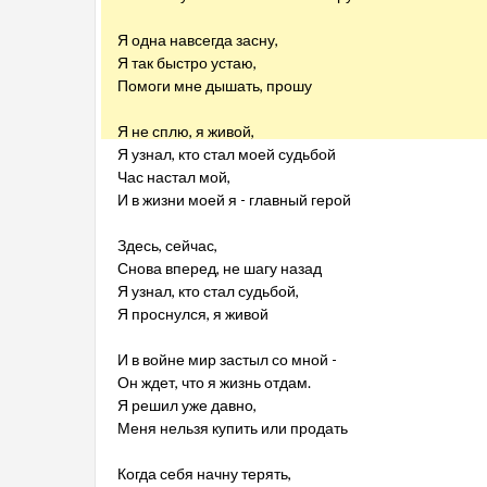
Я одна навсегда засну,
Я так быстро устаю,
Помоги мне дышать, прошу
Я не сплю, я живой,
Я узнал, кто стал моей судьбой
Час настал мой,
И в жизни моей я - главный герой
Здесь, сейчас,
Снова вперед, не шагу назад
Я узнал, кто стал судьбой,
Я проснулся, я живой
И в войне мир застыл со мной -
Он ждет, что я жизнь отдам.
Я решил уже давно,
Меня нельзя купить или продать
Когда себя начну терять,