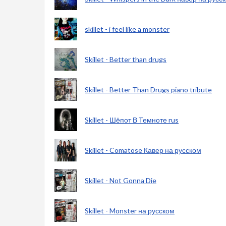
skillet - i feel like a monster
Skillet - Better than drugs
Skillet - Better Than Drugs piano tribute
Skillet - Шёпот В Темноте rus
Skillet - Comatose Кавер на русском
Skillet - Not Gonna Die
Skillet - Monster на русском