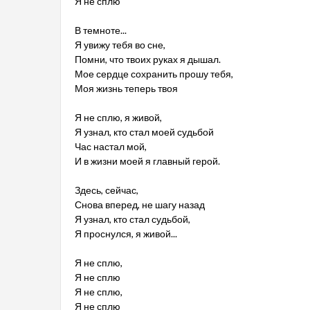
Я не сплю
В темноте...
Я увижу тебя во сне,
Помни, что твоих руках я дышал.
Мое сердце сохранить прошу тебя,
Моя жизнь теперь твоя
Я не сплю, я живой,
Я узнал, кто стал моей судьбой
Час настал мой,
И в жизни моей я главный герой.
Здесь, сейчас,
Снова вперед, не шагу назад
Я узнал, кто стал судьбой,
Я проснулся, я живой...
Я не сплю,
Я не сплю
Я не сплю,
Я не сплю