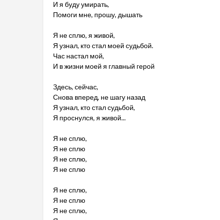
И я буду умирать,
Помоги мне, прошу, дышать
Я не сплю, я живой,
Я узнал, кто стал моей судьбой.
Час настал мой,
И в жизни моей я главный герой
Здесь, сейчас,
Снова вперед, не шагу назад
Я узнал, кто стал судьбой,
Я проснулся, я живой...
Я не сплю,
Я не сплю
Я не сплю,
Я не сплю
Я не сплю,
Я не сплю
Я не сплю,