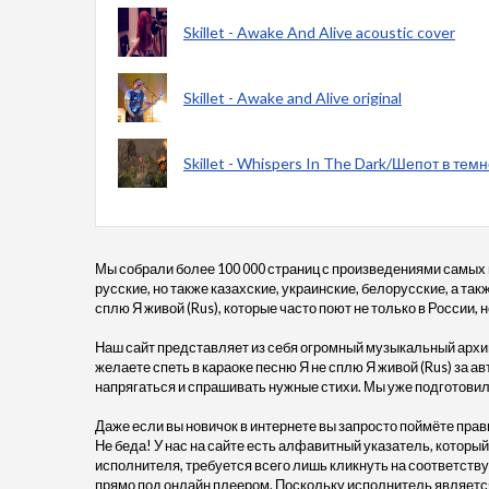
Skillet - Awake And Alive acoustic cover
Skillet - Awake and Alive original
Skillet - Whispers In The Dark/Шепот в тем
Мы собрали более 100 000 страниц с произведениями самых
русские, но также казахские, украинские, белорусские, а так
сплю Я живой (Rus), которые часто поют не только в России, н
Наш сайт представляет из себя огромный музыкальный архив
желаете спеть в караоке песню Я не сплю Я живой (Rus) за авт
напрягаться и спрашивать нужные стихи. Мы уже подготовил
Даже если вы новичок в интернете вы запросто поймёте прав
Не беда! У нас на сайте есть алфавитный указатель, который
исполнителя, требуется всего лишь кликнуть на соответствую
прямо под онлайн плеером. Поскольку исполнитель является