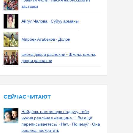
заставки
Айгул Чалова - Суйуу арманы
Мирбек Атабеков - Долон
школа двери распохни - Школа, школа,
двери распахни
СЕЙЧАС ЧИТАЮТ
Найдёшь настоящую подругу, тебе
нужна реальная женщина - - Вы ещё
переписываетесь? - Нет. - Почему? - Она
решила прекратить