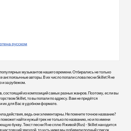
нотена русском
 популярных музыкантов нашего времени. Отбирались не только
же англоязычные авторы. В их число попали слова песни Skillet Я не
о и за рубежом.
, состоящий из композиций самых разных жанров. Поэтому, если вы
орством Skillet, то вы попали по адресу. Вам не придётся
и их для Вас в удобном формате.
ила действия, ведь они элементарны. Не помните точное название?
 поможет найти нужый трек не только по названию, но и по имени
щую букву. Текст песни Я не сплю Я живой (Rus) - Skillet находится
 настоящий звездой, то чуть ниже мы добавили полный список