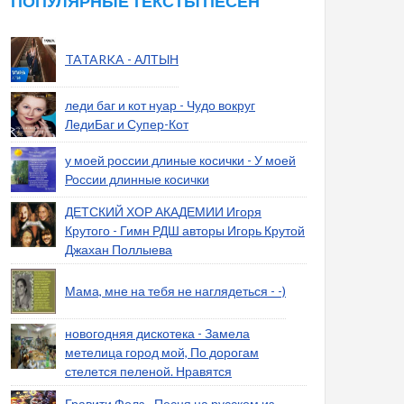
ПОПУЛЯРНЫЕ ТЕКСТЫ ПЕСЕН
TATARKA - АЛТЫН
леди баг и кот нуар - Чудо вокруг
ЛедиБаг и Супер-Кот
у моей россии длиные косички - У моей
России длинные косички
ДЕТСКИЙ ХОР АКАДЕМИИ Игоря
Крутого - Гимн РДШ авторы Игорь Крутой
Джахан Поллыева
Мама, мне на тебя не наглядеться - -)
новогодняя дискотека - Замела
метелица город мой, По дорогам
стелется пеленой. Нравятся
Гравити Фолз - Песня на русском из