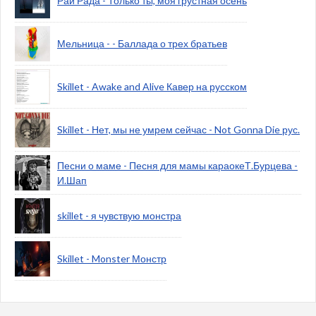
Рай Рада - Только ты, моя грустная осень
Мельница - - Баллада о трех братьев
Skillet - Awake and Alive Кавер на русском
Skillet - Нет, мы не умрем сейчас - Not Gonna Die рус.
Песни о маме - Песня для мамы караокеТ.Бурцева -
И.Шап
skillet - я чувствую монстра
Skillet - Monster Монстр