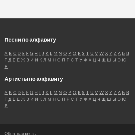
Песни по алфавиту
A
B
C
D
E
F
G
H
I
J
K
L
M
N
O
P
Q
R
S
T
U
V
W
X
Y
Z
А
Б
В
Г
Д
Е
Ё
Ж
З
И
Й
К
Л
М
Н
О
П
Р
С
Т
У
Ф
Х
Ц
Ч
Щ
Ш
Ы
Э
Ю
Я
Артисты по алфавиту
A
B
C
D
E
F
G
H
I
J
K
L
M
N
O
P
Q
R
S
T
U
V
W
X
Y
Z
А
Б
В
Г
Д
Е
Ё
Ж
З
И
Й
К
Л
М
Н
О
П
Р
С
Т
У
Ф
Х
Ц
Ч
Щ
Ш
Ы
Э
Ю
Я
Обратная связь