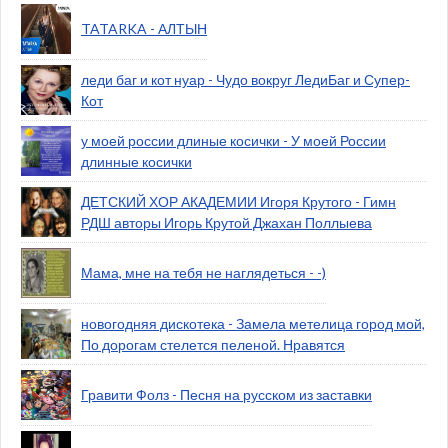
TATARKA - АЛТЫН
леди баг и кот нуар - Чудо вокруг ЛедиБаг и Супер-
Кот
у моей россии длиные косички - У моей России
длинные косички
ДЕТСКИЙ ХОР АКАДЕМИИ Игоря Крутого - Гимн
РДШ авторы Игорь Крутой Джахан Поллыева
Мама, мне на тебя не наглядеться - -)
новогодняя дискотека - Замела метелица город мой,
По дорогам стелется пеленой. Нравятся
Гравити Фолз - Песня на русском из заставки