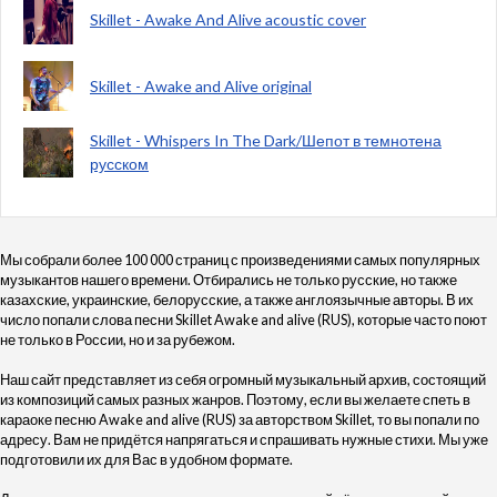
Skillet - Awake And Alive acoustic cover
Skillet - Awake and Alive original
Skillet - Whispers In The Dark/Шепот в темнотена
русском
Мы собрали более 100 000 страниц с произведениями самых популярных
музыкантов нашего времени. Отбирались не только русские, но также
казахские, украинские, белорусские, а также англоязычные авторы. В их
число попали слова песни Skillet Awake and alive (RUS), которые часто поют
не только в России, но и за рубежом.
Наш сайт представляет из себя огромный музыкальный архив, состоящий
из композиций самых разных жанров. Поэтому, если вы желаете спеть в
караоке песню Awake and alive (RUS) за авторством Skillet, то вы попали по
адресу. Вам не придётся напрягаться и спрашивать нужные стихи. Мы уже
подготовили их для Вас в удобном формате.