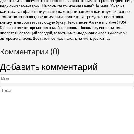
Даже если вы новичок в интернете вы запросто поймёте правила действия,
ведь они элементарны. Не помните точное название? Не беда! У нас на
сайте есть алфавитный указатель, который поможет найти нужый трек не
только по названию, но и по имени исполнителя, требуется всего лишь
кликнуть на соответствующую букву. Текст песни Awake and alive (RUS) -
Skillet находится прямо под онлайн плеером. Поскольку исполнитель
является настоящий звездой, то чуть ниже мы добавили полный список
авторских стихов. Достаточно лишь нажать на имя музыканта.
Комментарии (0)
Добавить комментарий