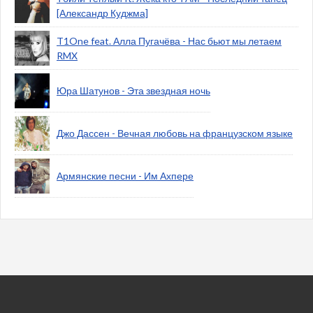
[Александр Куджма]
T1One feat. Алла Пугачёва - Нас бьют мы летаем
RMX
Юра Шатунов - Эта звездная ночь
Джо Дассен - Вечная любовь на французском языке
Армянские песни - Им Ахпере