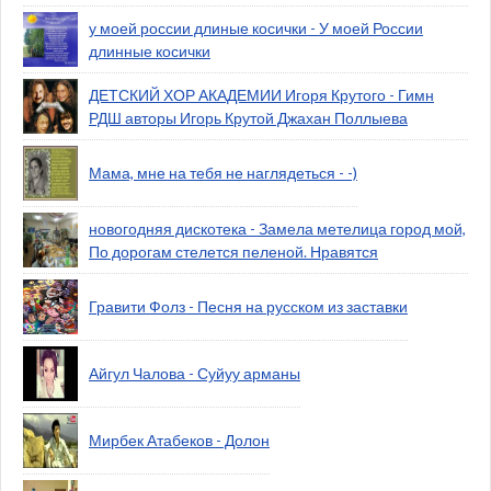
у моей россии длиные косички - У моей России
длинные косички
ДЕТСКИЙ ХОР АКАДЕМИИ Игоря Крутого - Гимн
РДШ авторы Игорь Крутой Джахан Поллыева
Мама, мне на тебя не наглядеться - -)
новогодняя дискотека - Замела метелица город мой,
По дорогам стелется пеленой. Нравятся
Гравити Фолз - Песня на русском из заставки
Айгул Чалова - Суйуу арманы
Мирбек Атабеков - Долон