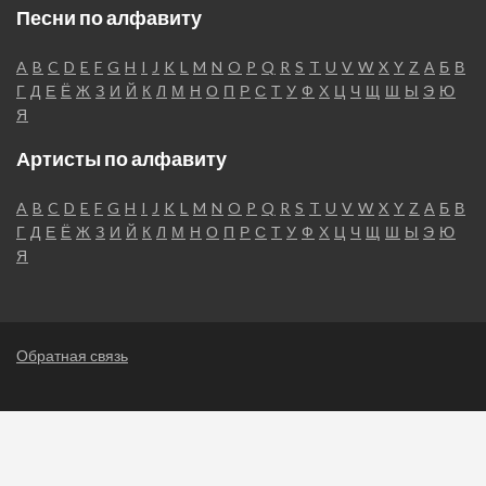
Песни по алфавиту
A
B
C
D
E
F
G
H
I
J
K
L
M
N
O
P
Q
R
S
T
U
V
W
X
Y
Z
А
Б
В
Г
Д
Е
Ё
Ж
З
И
Й
К
Л
М
Н
О
П
Р
С
Т
У
Ф
Х
Ц
Ч
Щ
Ш
Ы
Э
Ю
Я
Артисты по алфавиту
A
B
C
D
E
F
G
H
I
J
K
L
M
N
O
P
Q
R
S
T
U
V
W
X
Y
Z
А
Б
В
Г
Д
Е
Ё
Ж
З
И
Й
К
Л
М
Н
О
П
Р
С
Т
У
Ф
Х
Ц
Ч
Щ
Ш
Ы
Э
Ю
Я
Обратная связь