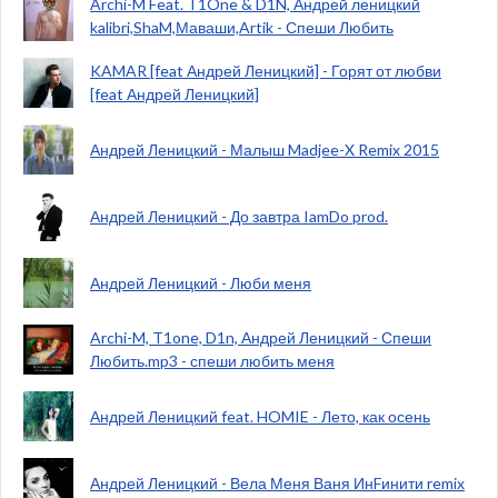
Archi-M Feat. T1One & D1N, Андрей леницкий
kalibri,ShaM,Маваши,Artik - Спеши Любить
KAMAR [feat Андрей Леницкий] - Горят от любви
[feat Андрей Леницкий]
Андрей Леницкий - Малыш Madjee-X Remix 2015
Андрей Леницкий - До завтра IamDo prod.
Андрей Леницкий - Люби меня
Archi-M, T1one, D1n, Андрей Леницкий - Спеши
Любить.mp3 - спеши любить меня
Андрей Леницкий feat. HOMIE - Лето, как осень
Андрей Леницкий - Вела Меня Ваня ИнFинити remix