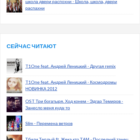
школа двери распохни - Школа, школа, двери
распахни
СЕЙЧАС ЧИТАЮТ
T1One feat. Андрей Леницкий - Другая remix
T1One feat. Андрей Леницкий - Космодромы
НОВИНКА 2012
OST Три богатыря. Ход конем - Эдгар Темиров -
Занесло меня куда-то
Slim - Перемена ветров
Тбили Теплый ft. Жека кто ТАМ - Последний танец