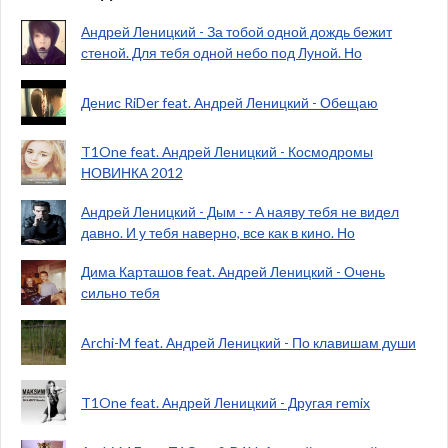
Андрей Леницкий - За тобой одной дождь бежит
стеной. Для тебя одной небо под Луной. Но
Денис RiDer feat. Андрей Леницкий - Обещаю
T1One feat. Андрей Леницкий - Космодромы
НОВИНКА 2012
Андрей Леницкий - Дым - - А наяву тебя не видел
давно. И у тебя наверно, все как в кино. Но
Дима Карташов feat. Андрей Леницкий - Очень
сильно тебя
Archi-M feat. Андрей Леницкий - По клавишам души
T1One feat. Андрей Леницкий - Другая remix