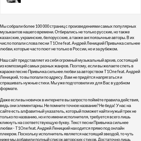
Мы собрали более 100 000 страниц с произведениями самых популярных
музыкантов нашего времени. Отбирались не только русские, но также
казахские, украинские, белорусские, а также англоязычные авторы. В их
число попали слова песни T1One feat. Андрей Леницкий Привычка сильнее
любви, которые часто поют не только в России, но и за рубежом.
Наш сайт представляет из себя огромный музыкальный архив, состоящий
из композиций самых разных жанров. Поэтому, если вы желаете спеть в
караоке песню Привычка сильнее любви за авторством T1One feat. Андрей
Леницкий, то вы попали по адресу. Вам не придётся напрягаться и
спрашивать нужные стихи. Мы уже подготовили их для Вас в удобном
формате.
Даже если вы новичок в интернете вы запросто поймёте правила действия,
ведь они элементарны. Не помните точное название? Не беда! У нас на
сайте есть алфавитный указатель, который поможет найти нужый трек не
только по названию, но и по имени исполнителя, требуется всего лишь
кликнуть на соответствующую букву. Текст песни Привычка сильнее
любви - T1One feat. Андрей Леницкий находится прямо под онлайн
плеером. Поскольку исполнитель является настоящий звездой, то чуть
ниже мы добавили полный список авторских стихов. Достаточно лишь