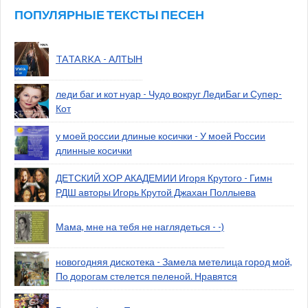
ПОПУЛЯРНЫЕ ТЕКСТЫ ПЕСЕН
TATARKA - АЛТЫН
леди баг и кот нуар - Чудо вокруг ЛедиБаг и Супер-
Кот
у моей россии длиные косички - У моей России
длинные косички
ДЕТСКИЙ ХОР АКАДЕМИИ Игоря Крутого - Гимн
РДШ авторы Игорь Крутой Джахан Поллыева
Мама, мне на тебя не наглядеться - -)
новогодняя дискотека - Замела метелица город мой,
По дорогам стелется пеленой. Нравятся