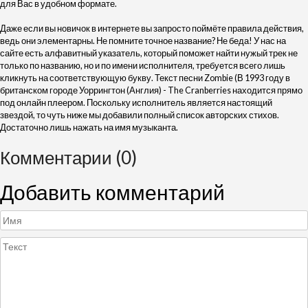
для Вас в удобном формате.
Даже если вы новичок в интернете вы запросто поймёте правила действия,
ведь они элементарны. Не помните точное название? Не беда! У нас на
сайте есть алфавитный указатель, который поможет найти нужый трек не
только по названию, но и по имени исполнителя, требуется всего лишь
кликнуть на соответствующую букву. Текст песни Zombie (В 1993 году в
британском городе Уоррингтон (Англия) - The Cranberries находится прямо
под онлайн плеером. Поскольку исполнитель является настоящий
звездой, то чуть ниже мы добавили полный список авторских стихов.
Достаточно лишь нажать на имя музыканта.
Комментарии (0)
Добавить комментарий