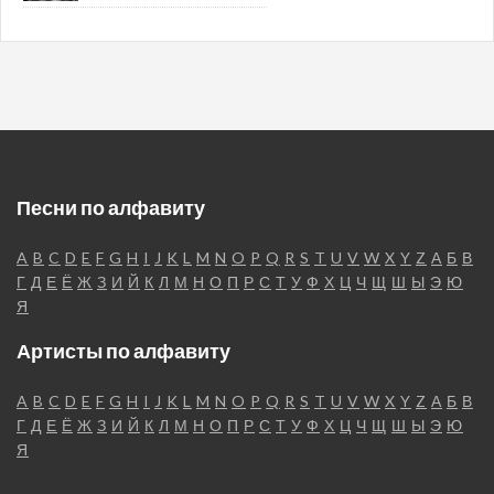
Песни по алфавиту
A
B
C
D
E
F
G
H
I
J
K
L
M
N
O
P
Q
R
S
T
U
V
W
X
Y
Z
А
Б
В
Г
Д
Е
Ё
Ж
З
И
Й
К
Л
М
Н
О
П
Р
С
Т
У
Ф
Х
Ц
Ч
Щ
Ш
Ы
Э
Ю
Я
Артисты по алфавиту
A
B
C
D
E
F
G
H
I
J
K
L
M
N
O
P
Q
R
S
T
U
V
W
X
Y
Z
А
Б
В
Г
Д
Е
Ё
Ж
З
И
Й
К
Л
М
Н
О
П
Р
С
Т
У
Ф
Х
Ц
Ч
Щ
Ш
Ы
Э
Ю
Я