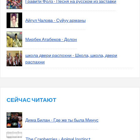
Гравити Фолз - Песня на русском из заставки
Айгул Чалова - Суйуу арманы
Мирбек Атабеков - Долон
школа двери распохни - Школа, школа, двери
распахни
СЕЙЧАС ЧИТАЮТ
Дима Билан - Где же ты была Минус
The Cranberries - Animal Instinct