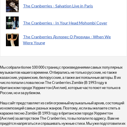
The Cranberries - Salvation Live in Paris
The Cranberries - In Your Head Mohombi Cover
The Cranberries Долорес О Риордан - When We
Were Young
Мы собрали более 100 000 страниц с произведениями самых популярных
музыкантов нашего времени. Отбирались не только русские, но также
казахские, украинские, белорусские, а также англоязычные авторы. В их
число попали слова песни The Cranberries Zombie (В 1993 году в
британском городе Уоррингтон (Англия), которые часто поют не только в
России, но и за рубежом.
Наш сайт представляет из себя огромный музыкальный архив, состоящий
из композиций самых разных жанров. Поэтому, если вы желаете спеть в
караоке песню Zombie (В 1993 году в британском городе Уоррингтон
(Англия) за авторством The Cranberries, то вы попали по адресу. Вам не
придётся напрягаться и спрашивать нужные стихи. Мы уже подготовили их