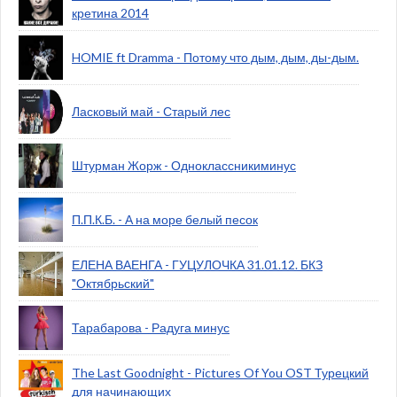
кретина 2014
HOMIE ft Dramma - Потому что дым, дым, ды-дым.
Ласковый май - Старый лес
Штурман Жорж - Одноклассникиминус
П.П.К.Б. - А на море белый песок
ЕЛЕНА ВАЕНГА - ГУЦУЛОЧКА 31.01.12. БКЗ
"Октябрьский"
Тарабарова - Радуга минус
The Last Goodnight - Pictures Of You OST Турецкий
для начинающих