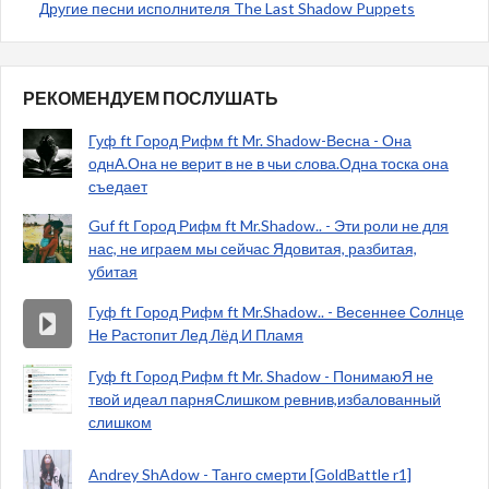
Другие песни исполнителя The Last Shadow Puppets
РЕКОМЕНДУЕМ ПОСЛУШАТЬ
Гуф ft Город Рифм ft Mr. Shadow-Весна - Она
однА.Она не верит в не в чьи слова.Одна тоска она
съедает
Guf ft Город Рифм ft Mr.Shadow.. - Эти роли не для
нас, не играем мы сейчас Ядовитая, разбитая,
убитая
Гуф ft Город Рифм ft Mr.Shadow.. - Весеннее Солнце
Не Растопит Лед Лёд И Пламя
Гуф ft Город Рифм ft Mr. Shadow - ПонимаюЯ не
твой идеал парняСлишком ревнив,избалованный
слишком
Andrey ShAdow - Танго смерти [GoldBattle r1]