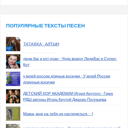
ПОПУЛЯРНЫЕ ТЕКСТЫ ПЕСЕН
TATARKA - АЛТЫН
леди баг и кот нуар - Чудо вокруг ЛедиБаг и Супер-
Кот
у моей россии длиные косички - У моей России
длинные косички
ДЕТСКИЙ ХОР АКАДЕМИИ Игоря Крутого - Гимн
РДШ авторы Игорь Крутой Джахан Поллыева
Мама, мне на тебя не наглядеться - -)