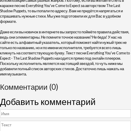
из композиций самых разных жанров. Поэтому, если вы желаете спеть в
караоке песню Everything You've Come to Expect за авторством The Last
Shadow Puppets, то вы попали по адресу. Вам не придётся напрягаться и
спрашивать нужные стихи. Мы уже подготовили их для Вас в удобном
формате.
Даже если вы новичок в интернете вы запросто поймёте правила действия,
ведь они элементарны. Не помните точное название? Не беда! У нас на
сайте есть алфавитный указатель, который поможет найти нужый трек не
только по названию, но и по имени исполнителя, требуется всего лишь
кликнуть на соответствующую букву. Текст песни Everything You've Come to
Expect - The Last Shadow Puppets находится прямо под онлайн плеером.
Поскольку исполнитель является настоящий звездой, то чуть ниже мы
добавили полный список авторских стихов. Достаточно лишь нажать на
имя музыканта.
Комментарии (0)
Добавить комментарий