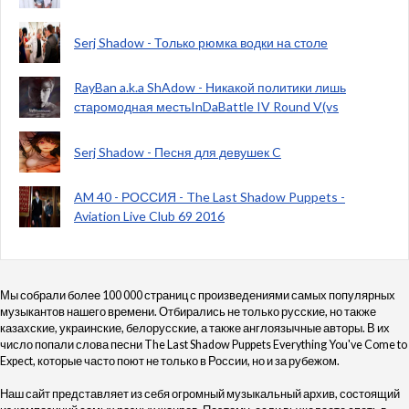
Serj Shadow - Только рюмка водки на столе
RayBan a.k.a ShAdow - Никакой политики лишь
старомодная местьInDaBattle IV Round V(vs
Serj Shadow - Песня для девушек C
AM 40 - РОССИЯ - The Last Shadow Puppets -
Aviation Live Club 69 2016
Мы собрали более 100 000 страниц с произведениями самых популярных
музыкантов нашего времени. Отбирались не только русские, но также
казахские, украинские, белорусские, а также англоязычные авторы. В их
число попали слова песни The Last Shadow Puppets Everything You've Come to
Expect, которые часто поют не только в России, но и за рубежом.
Наш сайт представляет из себя огромный музыкальный архив, состоящий