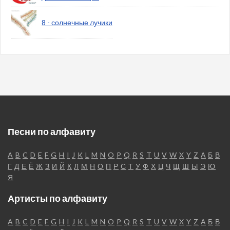
8 - солнечные лучики
Песни по алфавиту
A
B
C
D
E
F
G
H
I
J
K
L
M
N
O
P
Q
R
S
T
U
V
W
X
Y
Z
А
Б
В
Г
Д
Е
Ё
Ж
З
И
Й
К
Л
М
Н
О
П
Р
С
Т
У
Ф
Х
Ц
Ч
Щ
Ш
Ы
Э
Ю
Я
Артисты по алфавиту
A
B
C
D
E
F
G
H
I
J
K
L
M
N
O
P
Q
R
S
T
U
V
W
X
Y
Z
А
Б
В