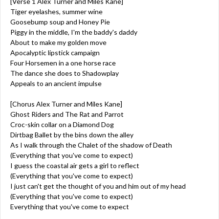
[Verse 1 Alex Turner and Miles Kane]
Tiger eyelashes, summer wine
Goosebump soup and Honey Pie
Piggy in the middle, I'm the baddy's daddy
About to make my golden move
Apocalyptic lipstick campaign
Four Horsemen in a one horse race
The dance she does to Shadowplay
Appeals to an ancient impulse
[Chorus Alex Turner and Miles Kane]
Ghost Riders and The Rat and Parrot
Croc-skin collar on a Diamond Dog
Dirtbag Ballet by the bins down the alley
As I walk through the Chalet of the shadow of Death
(Everything that you've come to expect)
I guess the coastal air gets a girl to reflect
(Everything that you've come to expect)
I just can't get the thought of you and him out of my head
(Everything that you've come to expect)
Everything that you've come to expect