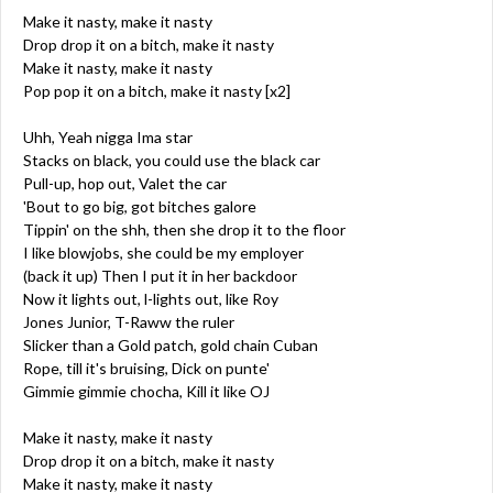
Make it nasty, make it nasty
Drop drop it on a bitch, make it nasty
Make it nasty, make it nasty
Pop pop it on a bitch, make it nasty [x2]
Uhh, Yeah nigga Ima star
Stacks on black, you could use the black car
Pull-up, hop out, Valet the car
'Bout to go big, got bitches galore
Tippin' on the shh, then she drop it to the floor
I like blowjobs, she could be my employer
(back it up) Then I put it in her backdoor
Now it lights out, l-lights out, like Roy
Jones Junior, T-Raww the ruler
Slicker than a Gold patch, gold chain Cuban
Rope, till it's bruising, Dick on punte'
Gimmie gimmie chocha, Kill it like OJ
Make it nasty, make it nasty
Drop drop it on a bitch, make it nasty
Make it nasty, make it nasty