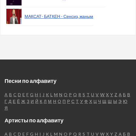
МАКСАТ- БАТКЕН - Сенсиз, жаным
Песни по алфавиту
A
B
C
D
E
F
G
H
I
J
K
L
M
N
O
P
Q
R
S
T
U
V
W
X
Y
Z
А
Б
В
Г
Д
Е
Ё
Ж
З
И
Й
К
Л
М
Н
О
П
Р
С
Т
У
Ф
Х
Ц
Ч
Щ
Ш
Ы
Э
Ю
Я
Артисты по алфавиту
A
B
C
D
E
F
G
H
I
J
K
L
M
N
O
P
Q
R
S
T
U
V
W
X
Y
Z
А
Б
В