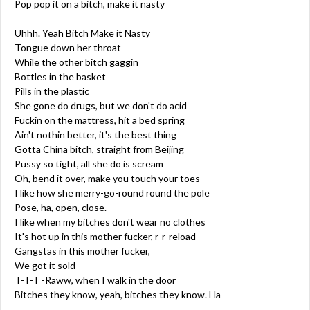
Pop pop it on a bitch, make it nasty
Uhhh. Yeah Bitch Make it Nasty
Tongue down her throat
While the other bitch gaggin
Bottles in the basket
Pills in the plastic
She gone do drugs, but we don't do acid
Fuckin on the mattress, hit a bed spring
Ain't nothin better, it's the best thing
Gotta China bitch, straight from Beijing
Pussy so tight, all she do is scream
Oh, bend it over, make you touch your toes
I like how she merry-go-round round the pole
Pose, ha, open, close.
I like when my bitches don't wear no clothes
It's hot up in this mother fucker, r-r-reload
Gangstas in this mother fucker,
We got it sold
T-T-T -Raww, when I walk in the door
Bitches they know, yeah, bitches they know. Ha