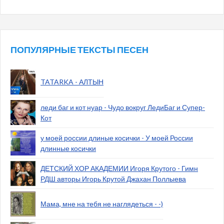
ПОПУЛЯРНЫЕ ТЕКСТЫ ПЕСЕН
TATARKA - АЛТЫН
леди баг и кот нуар - Чудо вокруг ЛедиБаг и Супер-
Кот
у моей россии длиные косички - У моей России
длинные косички
ДЕТСКИЙ ХОР АКАДЕМИИ Игоря Крутого - Гимн
РДШ авторы Игорь Крутой Джахан Поллыева
Мама, мне на тебя не наглядеться - -)