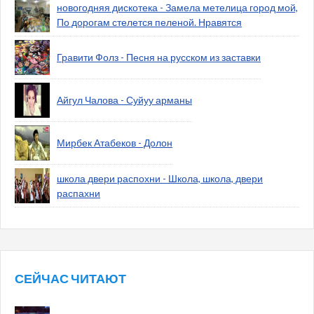
новогодняя дискотека - Замела метелица город мой,
По дорогам стелется пеленой. Нравятся
Гравити Фолз - Песня на русском из заставки
Айгул Чалова - Суйуу арманы
Мирбек Атабеков - Долон
школа двери распохни - Школа, школа, двери
распахни
СЕЙЧАС ЧИТАЮТ