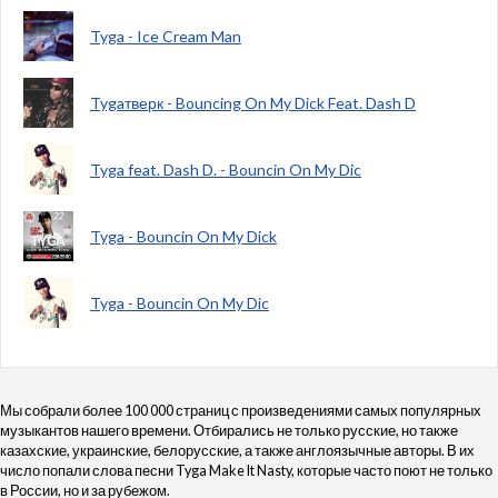
Tyga - Ice Cream Man
Tygaтверк - Bouncing On My Dick Feat. Dash D
Tyga feat. Dash D. - Bouncin On My Dic
Tyga - Bouncin On My Dick
Tyga - Bouncin On My Dic
Мы собрали более 100 000 страниц с произведениями самых популярных
музыкантов нашего времени. Отбирались не только русские, но также
казахские, украинские, белорусские, а также англоязычные авторы. В их
число попали слова песни Tyga Make It Nasty, которые часто поют не только
в России, но и за рубежом.