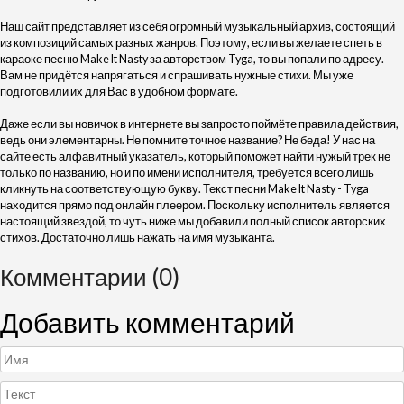
Наш сайт представляет из себя огромный музыкальный архив, состоящий
из композиций самых разных жанров. Поэтому, если вы желаете спеть в
караоке песню Make It Nasty за авторством Tyga, то вы попали по адресу.
Вам не придётся напрягаться и спрашивать нужные стихи. Мы уже
подготовили их для Вас в удобном формате.
Даже если вы новичок в интернете вы запросто поймёте правила действия,
ведь они элементарны. Не помните точное название? Не беда! У нас на
сайте есть алфавитный указатель, который поможет найти нужый трек не
только по названию, но и по имени исполнителя, требуется всего лишь
кликнуть на соответствующую букву. Текст песни Make It Nasty - Tyga
находится прямо под онлайн плеером. Поскольку исполнитель является
настоящий звездой, то чуть ниже мы добавили полный список авторских
стихов. Достаточно лишь нажать на имя музыканта.
Комментарии (0)
Добавить комментарий