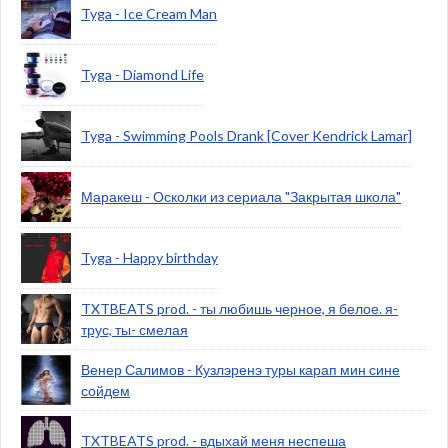
Tyga - Ice Cream Man
Tyga - Diamond Life
Tyga - Swimming Pools Drank [Cover Kendrick Lamar]
Маракеш - Осколки из сериала "Закрытая школа"
Tyga - Happy birthday
TXTBEATS prod. - ты любишь черное, я белое. я-
трус, ты- смелая
Венер Салимов - Кузлэренэ туры карап мин сине
сойдем
TXTBEATS prod. - вдыхай меня неспеша