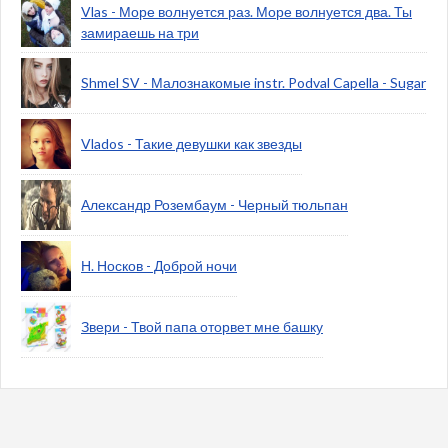
Vlas - Море волнуется раз. Море волнуется два. Ты
замираешь на три
Shmel SV - Малознакомые instr. Podval Capella - Sugar
Vlados - Такие девушки как звезды
Александр Розембаум - Черный тюльпан
Н. Носков - Доброй ночи
Звери - Твой папа оторвет мне башку