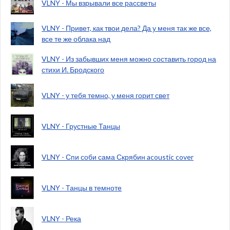
VLNY - Мы взрывали все рассветы
VLNY - Привет, как твои дела? Да у меня так же все,
все те же облака над
VLNY - Из забывших меня можно составить город на
стихи И. Бродского
VLNY - у тебя темно, у меня горит свет
VLNY - Грустные Танцы
VLNY - Спи соби сама Скрябин acoustic cover
VLNY - Танцы в темноте
VLNY - Река