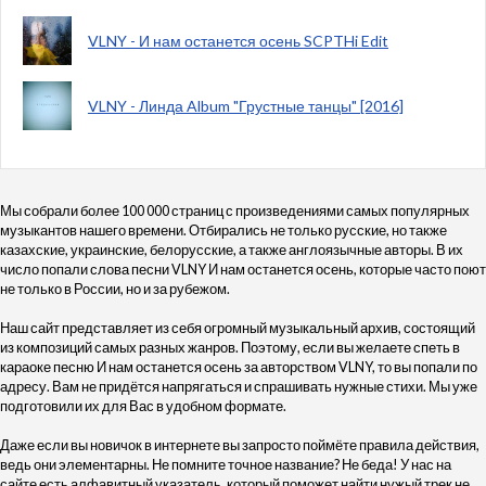
VLNY - И нам останется осень SCPTHi Edit
VLNY - Линда Album "Грустные танцы" [2016]
Мы собрали более 100 000 страниц с произведениями самых популярных
музыкантов нашего времени. Отбирались не только русские, но также
казахские, украинские, белорусские, а также англоязычные авторы. В их
число попали слова песни VLNY И нам останется осень, которые часто поют
не только в России, но и за рубежом.
Наш сайт представляет из себя огромный музыкальный архив, состоящий
из композиций самых разных жанров. Поэтому, если вы желаете спеть в
караоке песню И нам останется осень за авторством VLNY, то вы попали по
адресу. Вам не придётся напрягаться и спрашивать нужные стихи. Мы уже
подготовили их для Вас в удобном формате.
Даже если вы новичок в интернете вы запросто поймёте правила действия,
ведь они элементарны. Не помните точное название? Не беда! У нас на
сайте есть алфавитный указатель, который поможет найти нужый трек не