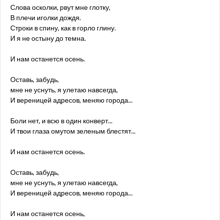
Слова осколки, рвут мне глотку,
В плечи иголки дождя.
Строки в спину, как в горло глину.
И я не остыну до темна.
И нам останется осень.
Оставь, забудь,
мне не уснуть, я улетаю навсегда,
И вереницей адресов, меняю города...
Боли нет, и всю в один конверт...
И твои глаза омутом зеленым блестят...
И нам останется осень.
Оставь, забудь,
мне не уснуть, я улетаю навсегда,
И вереницей адресов, меняю города...
И нам останется осень,