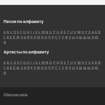
Песни по алфавиту
A
B
C
D
E
F
G
H
I
J
K
L
M
N
O
P
Q
R
S
T
U
V
W
X
Y
Z
А
Б
В
Г
Д
Е
Ё
Ж
З
И
Й
К
Л
М
Н
О
П
Р
С
Т
У
Ф
Х
Ц
Ч
Щ
Ш
Ы
Э
Ю
Я
Артисты по алфавиту
A
B
C
D
E
F
G
H
I
J
K
L
M
N
O
P
Q
R
S
T
U
V
W
X
Y
Z
А
Б
В
Г
Д
Е
Ё
Ж
З
И
Й
К
Л
М
Н
О
П
Р
С
Т
У
Ф
Х
Ц
Ч
Щ
Ш
Ы
Э
Ю
Я
Обратная связь