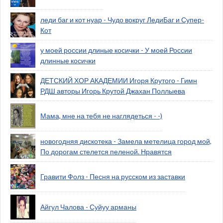
леди баг и кот нуар - Чудо вокруг ЛедиБаг и Супер-
Кот
у моей россии длиные косички - У моей России
длинные косички
ДЕТСКИЙ ХОР АКАДЕМИИ Игоря Крутого - Гимн
РДШ авторы Игорь Крутой Джахан Поллыева
Мама, мне на тебя не наглядеться - -)
новогодняя дискотека - Замела метелица город мой,
По дорогам стелется пеленой. Нравятся
Гравити Фолз - Песня на русском из заставки
Айгул Чалова - Суйуу арманы