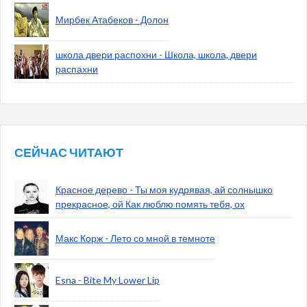
Мирбек Атабеков - Долон
школа двери распохни - Школа, школа, двери
распахни
СЕЙЧАС ЧИТАЮТ
Красное дерево - Ты моя кудрявая, ай солнышко
прекрасное, ой Как люблю помять тебя, ох
Макс Корж - Лето со мной в темноте
Esna - Bite My Lower Lip