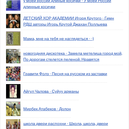
у моей россии длиные косички - У моей России
длинные косички
ДЕТСКИЙ ХОР АКАДЕМИИ Игоря Крутого - Гимн
РДШ авторы Игорь Крутой Джахан Поллыева
Мама, мне на тебя не наглядеться - -)
новогодняя дискотека - Замела метелица город мой,
По дорогам стелется пеленой. Нравятся
Гравити Фолз - Песня на русском из заставки
Айгул Чалова - Суйуу арманы
Мирбек Атабеков - Долон
школа двери распохни - Школа, школа, двери