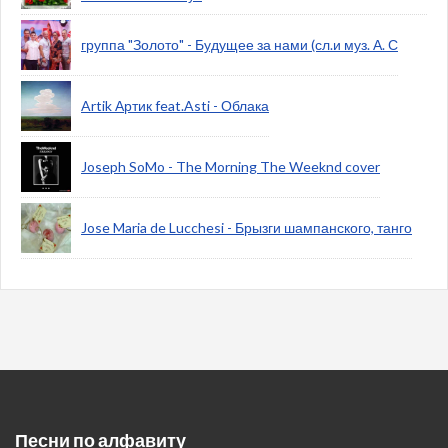
группа "Золото" - Будущее за нами (сл.и муз. А. С
Artik Артик feat.Asti - Облака
Joseph SoMo - The Morning The Weeknd cover
Jose Maria de Lucchesi - Брызги шампанского, танго
Песни по алфавиту