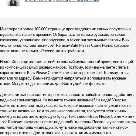
Мы собрали более 100 000 страниц с произведениями самых популярных
музыкантов нашего времени. Отбирались не только русские, но также
казахские, украинские, белорусские, а также англоязычные авторы. В их
число попали слова песни Josh Ramsay Baby Please Come Home, которые
часто поют не только в России, но и за рубежом.
Наш сайт представляет из себя огромный музыкальный архив, состоящий
из композиций самых разных жанров. Поэтому, если вы желаете спеть в
караоке песню Baby Please Come Home за авторством Josh Ramsay, то вы
попали по адресу. Вам не придётся напрягаться и спрашивать нужные
стихи. Мы уже подготовили их для Вас в удобном формате.
Даже если вы новичок в интернете вы запросто поймёте правила действия,
ведь они элементарны. Не помните точное название? Не беда! У нас на
сайте есть алфавитный указатель, который поможет найти нужый трек не
только по названию, но и по имени исполнителя, требуется всего лишь
кликнуть на соответствующую букву. Текст песни Baby Please Come Home -
Josh Ramsay находится прямо под онлайн плеером. Поскольку исполнитель
является настоящий звездой, то чуть ниже мы добавили полный список
авторских стихов. Достаточно лишь нажать на имя музыканта.