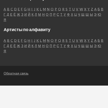
A
B
C
D
E
F
G
H
I
J
K
L
M
N
O
P
Q
R
S
T
U
V
W
X
Y
Z
А
Б
В
Г
Д
Е
Ё
Ж
З
И
Й
К
Л
М
Н
О
П
Р
С
Т
У
Ф
Х
Ц
Ч
Щ
Ш
Ы
Э
Ю
Я
Артисты по алфавиту
A
B
C
D
E
F
G
H
I
J
K
L
M
N
O
P
Q
R
S
T
U
V
W
X
Y
Z
А
Б
В
Г
Д
Е
Ё
Ж
З
И
Й
К
Л
М
Н
О
П
Р
С
Т
У
Ф
Х
Ц
Ч
Щ
Ш
Ы
Э
Ю
Я
Обратная связь