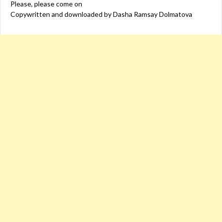
Please, please come on
Copywritten and downloaded by Dasha Ramsay Dolmatova